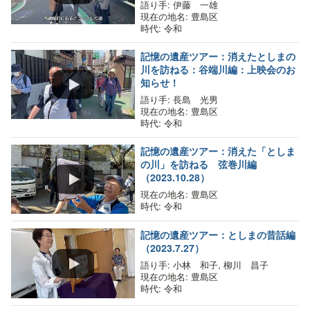
語り手
: 伊藤 一雄
現在の地名
: 豊島区
時代
: 令和
記憶の遺産ツアー：消えたとしまの
川を訪ねる：谷端川編：上映会のお
知らせ！
語り手
: 長島 光男
現在の地名
: 豊島区
時代
: 令和
記憶の遺産ツアー：消えた「としま
の川」を訪ねる 弦巻川編
（2023.10.28）
現在の地名
: 豊島区
時代
: 令和
記憶の遺産ツアー：としまの昔話編
（2023.7.27）
語り手
: 小林 和子, 柳川 昌子
現在の地名
: 豊島区
時代
: 令和