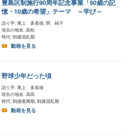
豊島区制施行90周年記念事業「90歳の記
憶・10歳の希望」テーマ ～学び～
語り手
: 尾上 多喜雄, 関 純子
現在の地名
: 高松
時代
: 戦後混乱期
動画を見る
野球少年だった頃
語り手
: 尾上 多喜雄
現在の地名
: 高田
時代
: 戦後復興期, 戦後混乱期
動画を見る