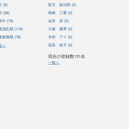
 (5)
富沢 政治郎 (3)
 (28)
尾崎 三重 (3)
中 (79)
金井 崇 (3)
混乱期 (116)
大塚 勝男 (3)
復興期 (78)
木村 アイ (3)
高長 桂子 (3)
覧へ
現在の登録数131名
一覧へ