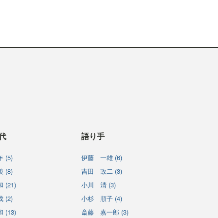
代
語り手
 (5)
伊藤 一雄 (6)
 (8)
吉田 政二 (3)
 (21)
小川 清 (3)
 (2)
小杉 順子 (4)
 (13)
斎藤 嘉一郎 (3)