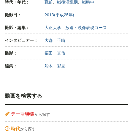
時代・年代：
戦前
、
戦後混乱期
、
戦時中
撮影日：
2013(平成25年)
撮影・編集：
大正大学 放送・映像表現コース
インタビュアー：
大森 千晴
撮影：
福田 真佑
編集：
船木 彩見
動画を検索する
テーマ特集
から探す
時代
から探す