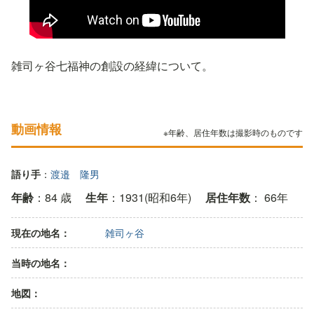
雑司ヶ谷七福神の創設の経緯について。
動画情報
※年齢、居住年数は撮影時のものです
語り手
：
渡邉 隆男
年齢
：84 歳
生年
：1931(昭和6年)
居住年数
： 66年
現在の地名：
雑司ヶ谷
当時の地名：
地図：