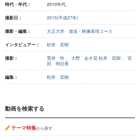
時代・年代：
2010年代、
撮影日：
2015(平成27年)
撮影・編集：
大正大学 放送・映像表現コース
インタビュアー：
松井 宏樹
撮影：
荒井 怜
、
大野 あす花 松井 宏樹
、
宮
田 明日香
編集：
松井 宏樹
動画を検索する
テーマ特集
から探す