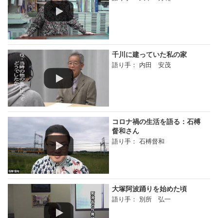
千川に建っていた私の家
語り手： 内田 安茂
コロナ禍の生活を語る：石榑
督和さん
語り手： 石榑督和
大塚阿波踊りを始めた頃
語り手： 別所 弘一