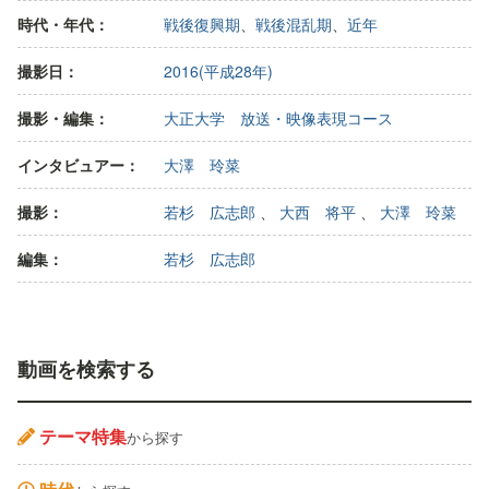
時代・年代：
戦後復興期
、
戦後混乱期
、
近年
撮影日：
2016(平成28年)
撮影・編集：
大正大学 放送・映像表現コース
インタビュアー：
大澤 玲菜
撮影：
若杉 広志郎
、
大西 将平
、
大澤 玲菜
編集：
若杉 広志郎
動画を検索する
テーマ特集
から探す