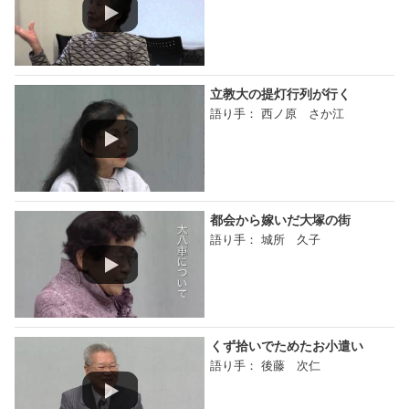
立教大の提灯行列が行く
語り手： 西ノ原 さか江
都会から嫁いだ大塚の街
語り手： 城所 久子
くず拾いでためたお小遣い
語り手： 後藤 次仁