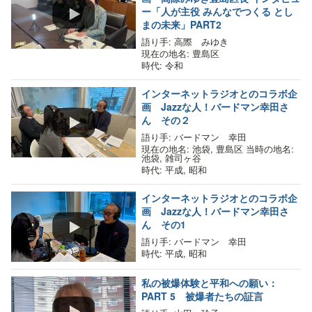
ー「人が主役 みんなでつくる とし
まの未来」PART2
語り手
: 高際 みゆき
現在の地名
: 豊島区
時代
: 令和
インターネットラジオとのコラボ企
画 Jazzな人！バードマン幸田さ
ん その２
語り手
: バードマン 幸田
現在の地名
: 池袋, 豊島区
当時の地名
:
池袋, 雑司ヶ谷
時代
: 平成, 昭和
インターネットラジオとのコラボ企
画 Jazzな人！バードマン幸田さ
ん その1
語り手
: バードマン 幸田
時代
: 平成, 昭和
私の被爆体験と平和への願い：
PART 5 被爆者たちの証言