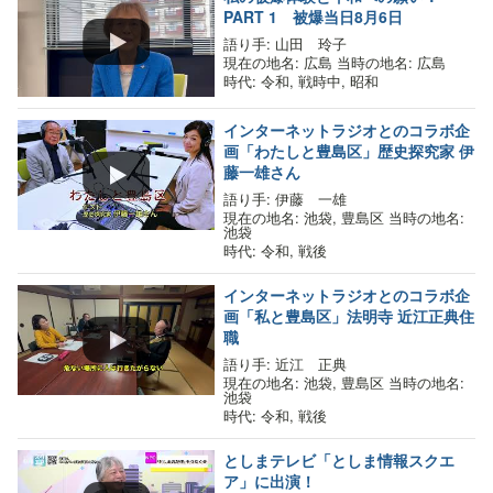
PART 1 被爆当日8月6日
語り手
: 山田 玲子
現在の地名
: 広島
当時の地名
: 広島
時代
: 令和, 戦時中, 昭和
インターネットラジオとのコラボ企
画「わたしと豊島区」歴史探究家 伊
藤一雄さん
語り手
: 伊藤 一雄
現在の地名
: 池袋, 豊島区
当時の地名
:
池袋
時代
: 令和, 戦後
インターネットラジオとのコラボ企
画「私と豊島区」法明寺 近江正典住
職
語り手
: 近江 正典
現在の地名
: 池袋, 豊島区
当時の地名
:
池袋
時代
: 令和, 戦後
としまテレビ「としま情報スクエ
ア」に出演！