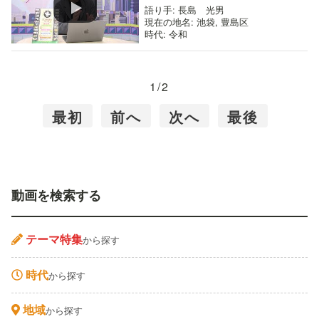
語り手
: 長島 光男
現在の地名
: 池袋, 豊島区
時代
: 令和
1/2
最初
前へ
次へ
最後
動画を検索する
テーマ特集
から探す
時代
から探す
地域
から探す