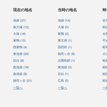
現在の地名
当時の地名
時
池袋 (37)
池袋 (14)
近年
南大塚 (12)
大塚 (5)
戦後
大塚 (18)
巣鴨 (2)
令和
巣鴨 (15)
東京府 (1)
平成
西巣鴨 (4)
高田村 (1)
昭和
東池袋 (20)
雑司ヶ谷 (8)
大正
目白 (8)
北豊島郡 (1)
戦前
西池袋 (19)
東池袋 (3)
戦時
南池袋 (8)
目白 (1)
戦後
雑司ヶ谷 (21)
広島 (5)
戦後
一覧へ
一覧へ
一