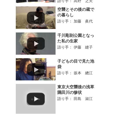
語り手： 高野 之夫
空襲とその後の蔵で
の暮らし
語り手： 加藤 眞代
千川彫刻公園となっ
た私の生家
語り手： 伊藤 縫子
子どもの目で見た池
袋
語り手： 坂本 總江
東京大空襲後の浅草
隅田川の惨状
語り手： 田島 淑江