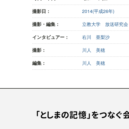
撮影日：
2014(平成26年)
撮影・編集：
立教大学 放送研究会
インタビュアー：
右川 亜梨沙
撮影：
川人 美穂
編集：
川人 美穂