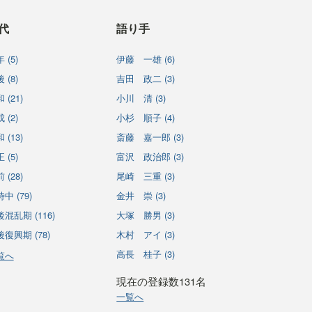
代
語り手
 (5)
伊藤 一雄 (6)
 (8)
吉田 政二 (3)
 (21)
小川 清 (3)
 (2)
小杉 順子 (4)
 (13)
斎藤 嘉一郎 (3)
 (5)
富沢 政治郎 (3)
 (28)
尾崎 三重 (3)
中 (79)
金井 崇 (3)
混乱期 (116)
大塚 勝男 (3)
復興期 (78)
木村 アイ (3)
高長 桂子 (3)
覧へ
現在の登録数131名
一覧へ