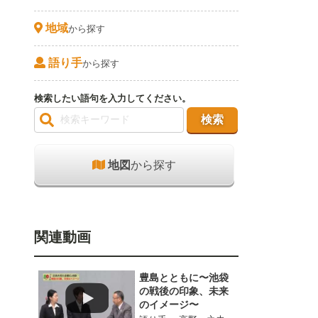
地域
から探す
語り手
から探す
検索したい語句を入力してください。
地図
から探す
関連動画
豊島とともに〜池袋
の戦後の印象、未来
のイメージ〜