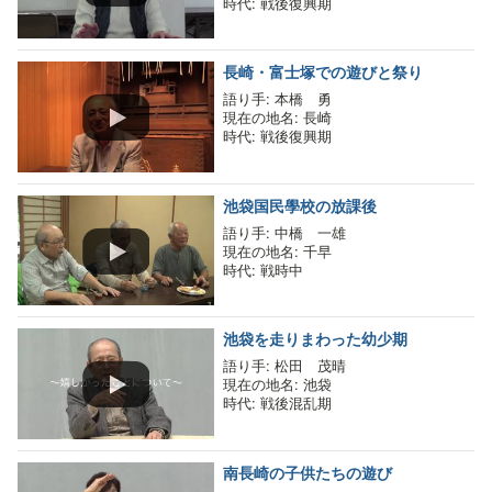
時代
: 戦後復興期
長崎・富士塚での遊びと祭り
語り手
: 本橋 勇
現在の地名
: 長崎
時代
: 戦後復興期
池袋国民學校の放課後
語り手
: 中橋 一雄
現在の地名
: 千早
時代
: 戦時中
池袋を走りまわった幼少期
語り手
: 松田 茂晴
現在の地名
: 池袋
時代
: 戦後混乱期
南長崎の子供たちの遊び