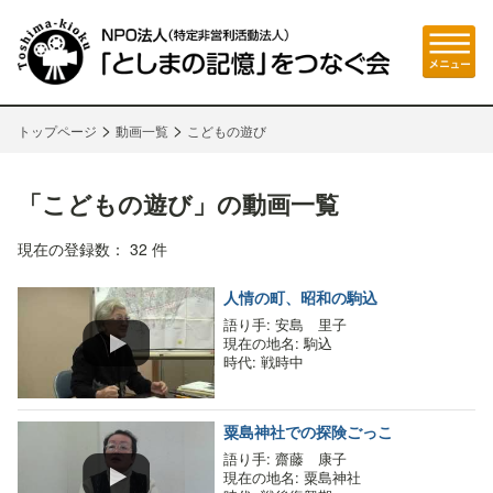
>
>
トップページ
動画一覧
こどもの遊び
「こどもの遊び」の動画一覧
現在の登録数： 32 件
人情の町、昭和の駒込
語り手
: 安島 里子
現在の地名
: 駒込
時代
: 戦時中
粟島神社での探険ごっこ
語り手
: 齋藤 康子
現在の地名
: 粟島神社