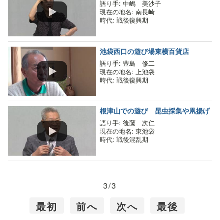
語り手
: 中嶋 美沙子
現在の地名
: 南長崎
時代
: 戦後復興期
池袋西口の遊び場東横百貨店
語り手
: 豊島 修二
現在の地名
: 上池袋
時代
: 戦後復興期
根津山での遊び 昆虫採集や凧揚げ
語り手
: 後藤 次仁
現在の地名
: 東池袋
時代
: 戦後混乱期
3/3
最初
前へ
次へ
最後